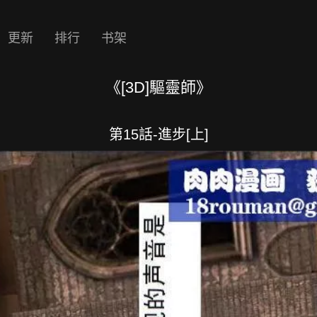
更新
排行
书架
《[3D]驅靈師》
第15話-進步[上]