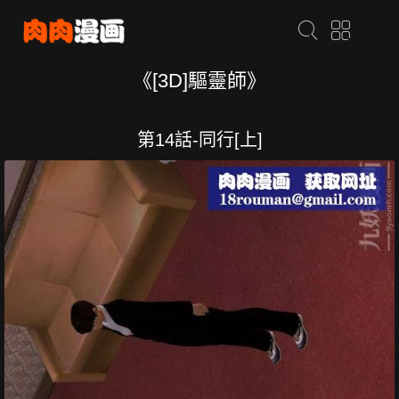
《[3D]驅靈師》
第14話-同行[上]