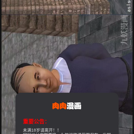
重要公告：
未满18岁请离开！！