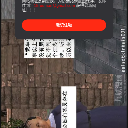
网站地址定期更换，为防迷路请截图保存，发邮
件到：
18rouman@gmail.com
获得最新网
址！！！
我记住啦