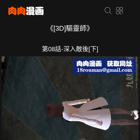
《[3D]驅靈師》
第08話-深入敵後[下]