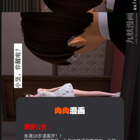
重要公告：
未满18岁请离开！！