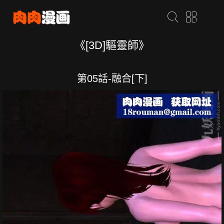
《[3D]驅靈師》
第05話-融合[下]