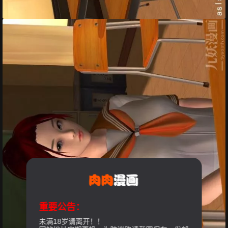
重要公告：
未满18岁请离开！！