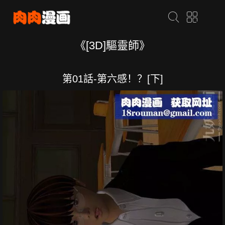
《[3D]驅靈師》
第01話-第六感！？[下]