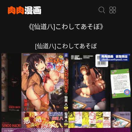
《[仙道八]こわしてあそぼ》
[仙道八]こわしてあそぼ