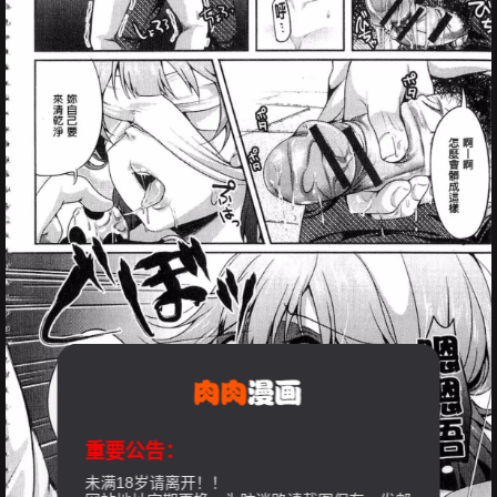
重要公告：
未满18岁请离开！！