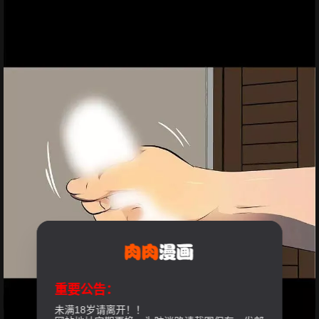
重要公告：
未满18岁请离开！！