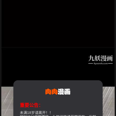
重要公告：
未满18岁请离开！！