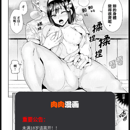
重要公告：
未满18岁请离开！！