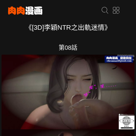
《[3D]李穎NTR之出軌迷情》
第08話