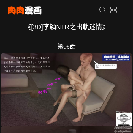
《[3D]李穎NTR之出軌迷情》
第06話