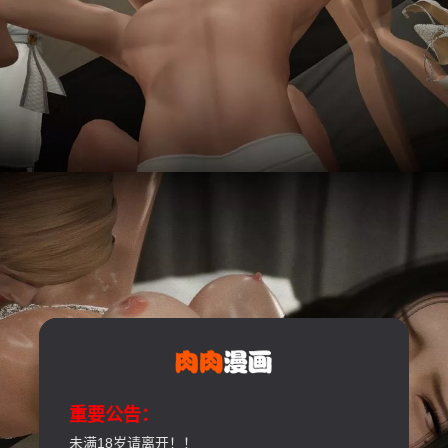
重要公告：
未满18岁请离开！！