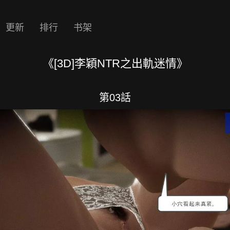
更新
排行
书架
《[3D]李穎NTR之出軌迷情》
第03話