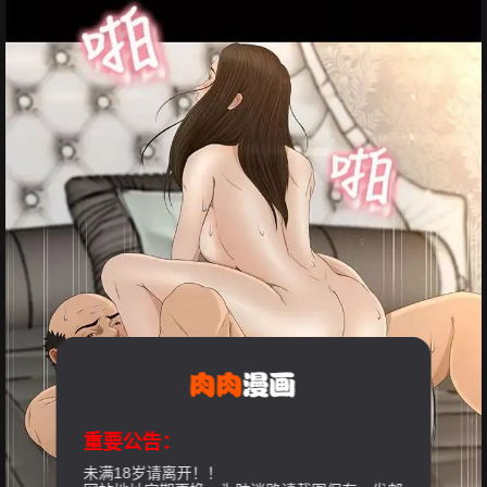
重要公告：
未满18岁请离开！！