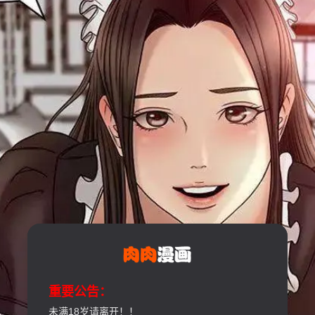
重要公告：
未满18岁请离开！！