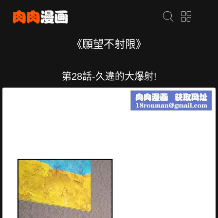
《願望不射限》
第28話-久違的大爆射!