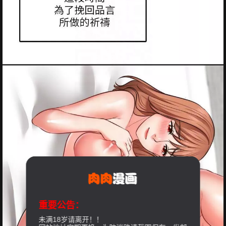
重要公告：
未满18岁请离开！！