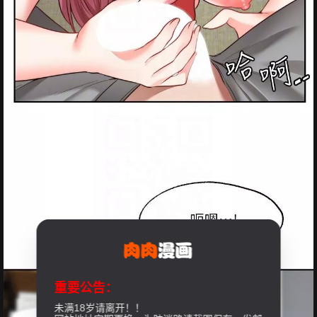
重要公告：
未满18岁请离开！！