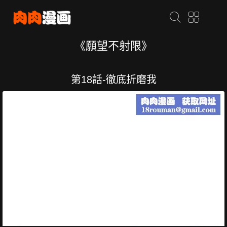
《願望不射限》
第18話-徹底折磨我