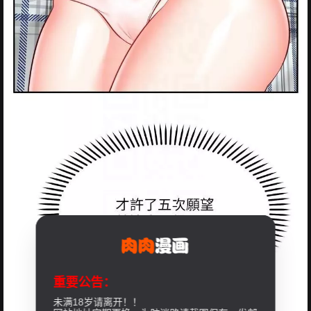
重要公告：
未满18岁请离开！！