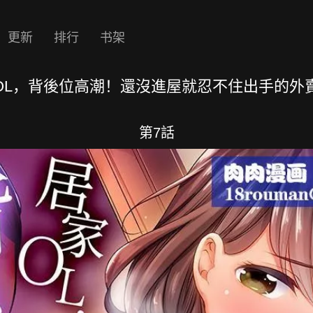
更新
排行
书架
OL，背後位高潮！還沒進屋就忍不住出手的外賣
第7話