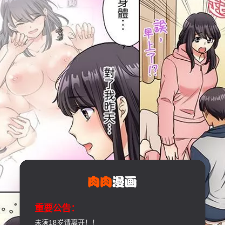
重要公告：
未满18岁请离开！！