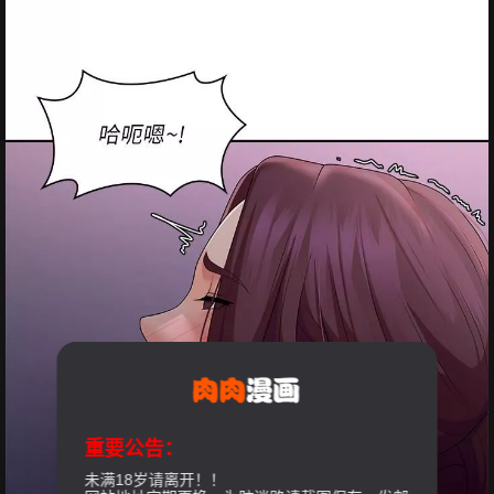
重要公告：
未满18岁请离开！！