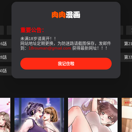
重要公告：
第5話
第6話
第7話
第8話
第9話
未满18岁请离开！！
网站地址定期更换，为防迷路请截图保存，发邮件
16話
第17話
第18話
第19話
第20話
第2
到：
18rouman@gmail.com
获得最新网址！！！
28話
第29話
第30話
第31話
第32話
第3
我记住啦
40話
第41話
第42話
第43話
第44話