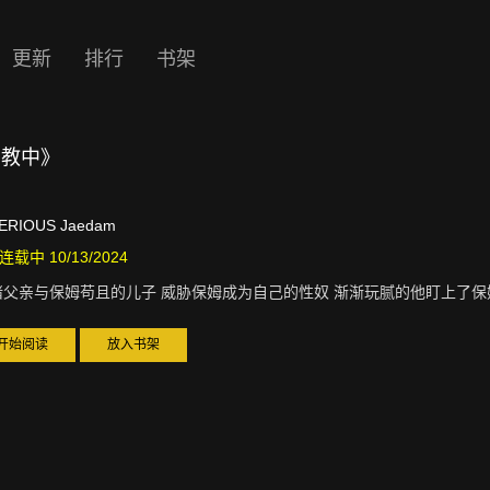
更新
排行
书架
调教中》
ERIOUS Jaedam
连载中 10/13/2024
睹父亲与保姆苟且的儿子 威胁保姆成为自己的性奴 渐渐玩腻的他盯上了保
开始阅读
放入书架