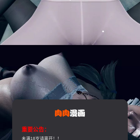
重要公告：
未满18岁请离开！！