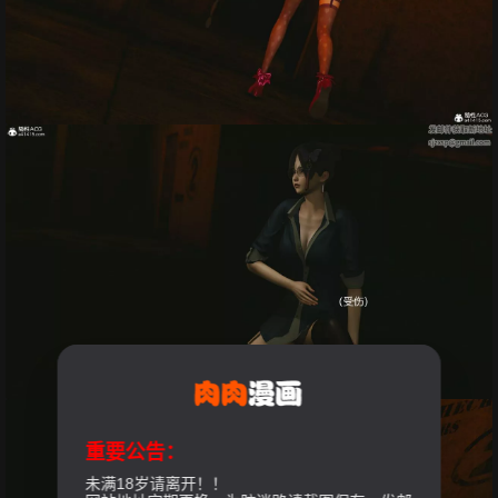
重要公告：
未满18岁请离开！！