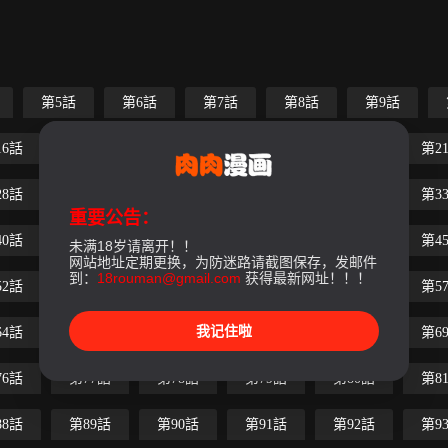
第5話
第6話
第7話
第8話
第9話
16話
第17話
第18話
第19話
第20話
第2
28話
第29話
第30話
第31話
第32話
第3
重要公告：
40話
第41話
第42話
第43話
第44話
第4
未满18岁请离开！！
网站地址定期更换，为防迷路请截图保存，发邮件
到：
18rouman@gmail.com
获得最新网址！！！
52話
第53話
第54話
第55話
第56話
第5
我记住啦
64話
第65話
第66話
第67話
第68話
第6
76話
第77話
第78話
第79話
第80話
第8
88話
第89話
第90話
第91話
第92話
第9