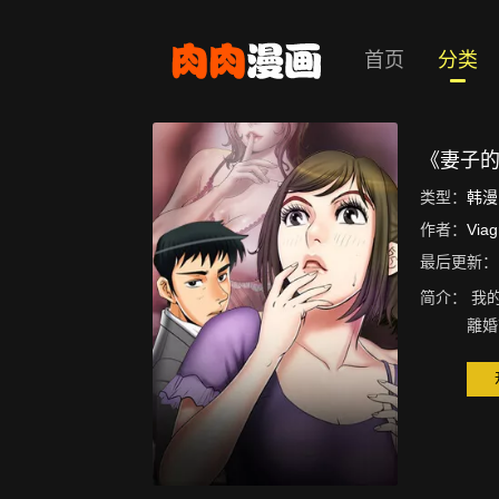
首页
分类
《妻子
类型：
韩漫
作者：
Via
最后更新：
简介：
我
離婚