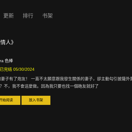
更新
排行
书架
的情人》
gra 色棒
已完结 05/30/2024
的妻子有了炮友！ 一直不太願意跟我發生關係的妻子，卻主動勾引披薩外
？不，我不會這麼做。因為我只要也找一個砲友就好了
开始阅读
放入书架