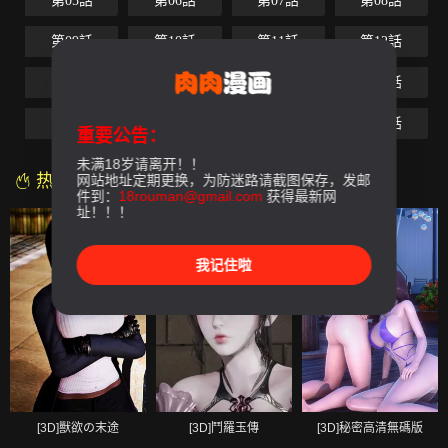
第05話
第06話
第07話
第08話
第09話
第10話
第11話
第12話
第13話
第14話
第15話
第16話
第17話
第18話
第19話
最終話
重要公告：
未满18岁请离开！！
热门漫画
网站地址定期更换，为防迷路请截图保存，发邮
件到：
18rouman@gmail.com
获得最新网
址！！！
我记住啦
[3D]獸欲の末途
[3D]鬥羅玉傳
[3D]秘密高清無碼版