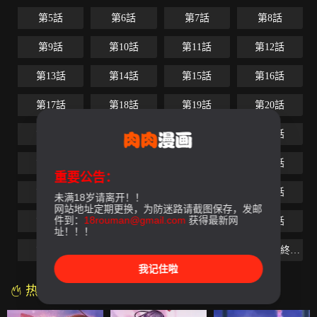
第5話
第6話
第7話
第8話
第9話
第10話
第11話
第12話
第13話
第14話
第15話
第16話
第17話
第18話
第19話
第20話
第21話
第22話
第23話
第24話
第25話
第26話
第27話
第28話
重要公告：
第29話
第30話
第31話
第32話
未满18岁请离开！！
网站地址定期更换，为防迷路请截图保存，发邮
件到：
18rouman@gmail.com
获得最新网
第33話
第34話
第35話
第36話
址！！！
第37話
第38話
第39話
第40話-最終話（完结）
我记住啦
热门漫画