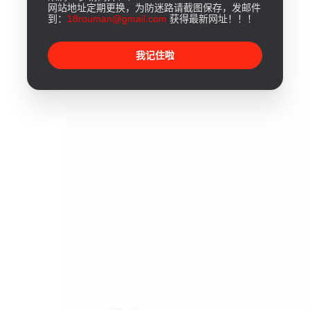
网站地址定期更换，为防迷路请截图保存，发邮件
到：
18rouman@gmail.com
获得最新网址！！！
我记住啦