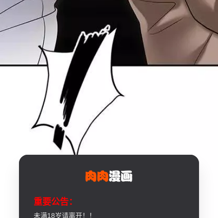
重要公告：
未满18岁请离开！！