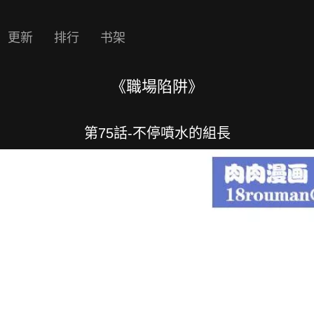
更新
排行
书架
《職場陷阱》
第75話-不停噴水的組長