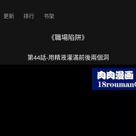
更新
排行
书架
《職場陷阱》
第44話-用精液灌滿前後兩個洞