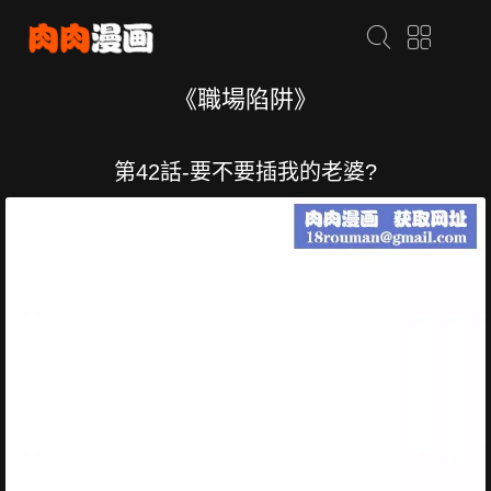
《職場陷阱》
第42話-要不要插我的老婆?