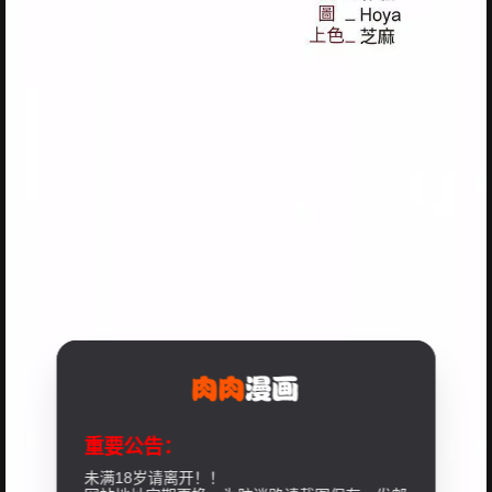
重要公告：
未满18岁请离开！！