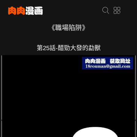
《職場陷阱》
第25話-醋勁大發的勐獸