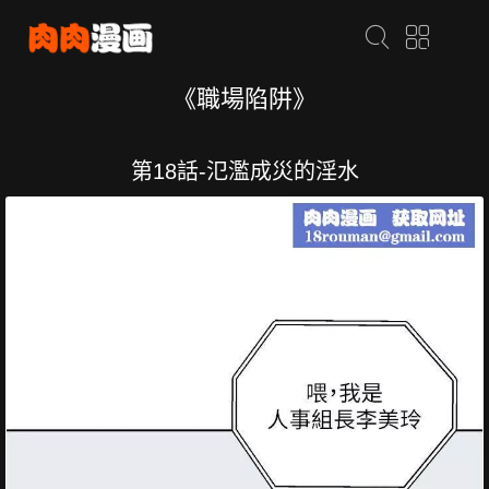
《職場陷阱》
第18話-氾濫成災的淫水