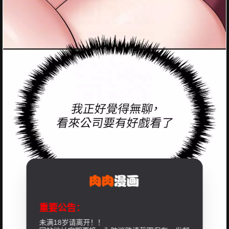
重要公告：
未满18岁请离开！！