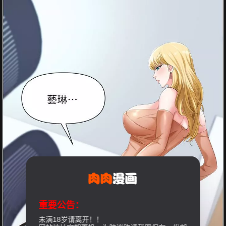
重要公告：
未满18岁请离开！！