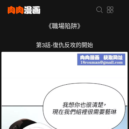
《職場陷阱》
第3話-復仇反攻的開始