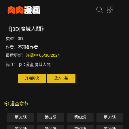
《[3D]魔域人間》
类型：
3D
作者：
不知名作者
最后更新：
连载中 05/30/2024
简介：
[3D漫畫]魔域人間
开始阅读
放入书架
漫画章节
第01話
第02話
第03話
第04話