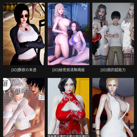
[3D]獸欲の末途
[3D]秘密高清無碼版
[3D]我的超能力