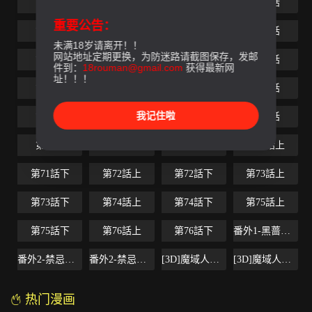
第48話
第49話
第50話
第51話
重要公告：
第52話
第53話
第54話
第55話
未满18岁请离开！！
网站地址定期更换，为防迷路请截图保存，发邮
第56話
第57話
第58話
第59話
件到：
18rouman@gmail.com
获得最新网
址！！！
第60話
第61話
第62話
第63話
我记住啦
第64話
第65話
第66話
第67話
第68話
第69話
第70話
第71話上
第71話下
第72話上
第72話下
第73話上
第73話下
第74話上
第74話下
第75話上
第75話下
第76話上
第76話下
番外1-黑蔷薇的悲惨经历
番外2-禁忌的母爱上
番外2-禁忌的母爱下
[3D]魔域人间-小邪使成长史上
[3D]魔域人间-小邪使成长史下
热门漫画