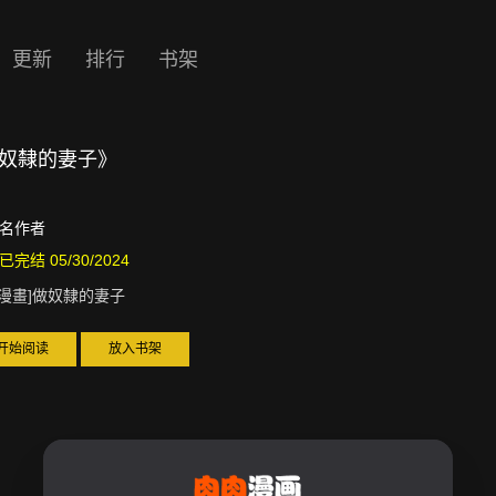
更新
排行
书架
]做奴隸的妻子》
名作者
已完结 05/30/2024
D漫畫]做奴隸的妻子
开始阅读
放入书架