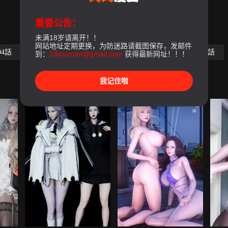
重要公告：
未满18岁请离开！！
网站地址定期更换，为防迷路请截图保存，发邮件
04話
第05話
第06話
第07話
第08話-最終話
到：
18rouman@gmail.com
获得最新网址！！！
我记住啦