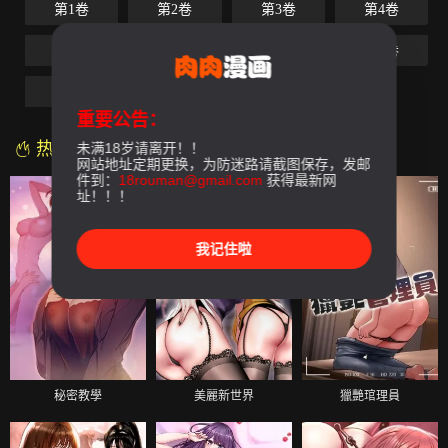
第1卷
第2卷
第3卷
第4卷
第5卷
第6卷
第7卷
第8卷
第9卷
第10卷
第11卷
重要公告：
热门漫画
未满18岁请离开！！
网站地址定期更换，为防迷路请截图保存，发邮
件到：
18rouman@gmail.com
获得最新网
址！！！
我记住啦
秘密教學
美麗新世界
獵艷琯理員