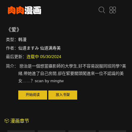
《爱》
类型：
韩漫
作者：
仙道ますみ 仙道满寿美
最后更新：
连载中 05/30/2024
简介：
戀治是一個想當攝影師的大學生,好不容易說服同班同學?美
緒,帶她進了自己房間,卻在緊要關頭闖進來一位不認識的美
女……？scan by mingtw
开始阅读
放入书架
漫画章节