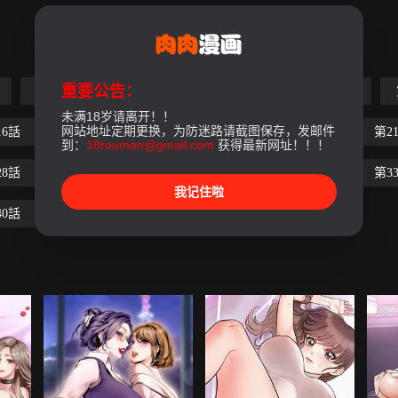
重要公告：
第5話
第6話
第7話
第8話
第9話
未满18岁请离开！！
网站地址定期更换，为防迷路请截图保存，发邮件
16話
第17話
第18話
第19話
第20話
第2
到：
18rouman@gmail.com
获得最新网址！！！
28話
第29話
第30話
第31話
第32話
第3
我记住啦
40話