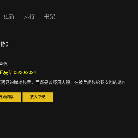
更新
排行
书架
信條》
o 宣仪
已完结 05/30/2024
然遇見的職場後輩，居然是曾經用肉體，在被兵變後給我安慰的她!?
开始阅读
放入书架