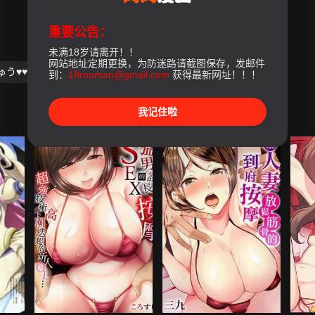
重要公告：
未满18岁请离开！！
网站地址定期更换，为防迷路请截图保存，发邮件
ゅう♥♥～[未來數位中文版]
到：
18rouman@gmail.com
获得最新网址！！！
我记住啦