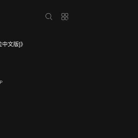
位中文版]》
P