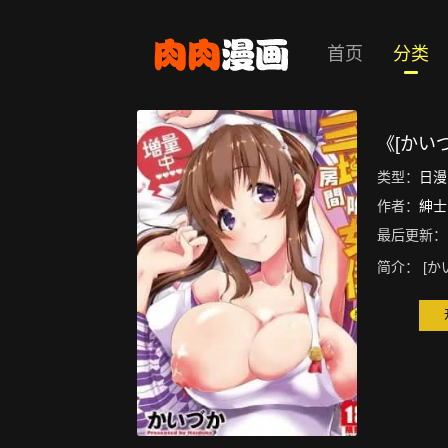
首页
分类
《[かい
类型：
日漫
作者：
紳士
最后更新：
简介：
[か