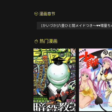
漫画章节
[かいづか]六畳ひと間メイドつき～♥♥増量ち
热门漫画