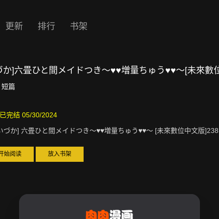
更新
排行
书架
づか]六畳ひと間メイドつき～♥♥増量ちゅう♥♥～[未來數
短篇
已完结 05/30/2024
いづか] 六畳ひと間メイドつき～♥♥増量ちゅう♥♥～ [未來數位中文版]238
开始阅读
放入书架