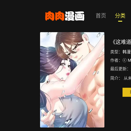
首页
分类
《这难
类型：
韩漫
作者：
ⓒ M
最后更新：
简介：
从