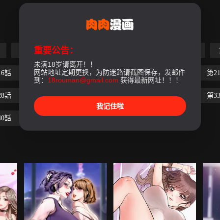
重要公告：
第5話
第6話
第7話
第8話
第9話
未满18岁请离开！！
网站地址定期更换，为防迷路请截图保存，发邮件
16話
第17話
第18話
第19話
第20話
第2
到：
18rouman@gmail.com
获得最新网址！！！
28話
第29話
第30話
第31話
第32話
第3
我记住啦
40話
第41話
第42話
第43話
第44話