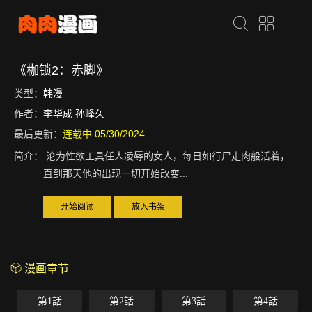
《枷锁2：赤脚》
类型：
韩漫
作者：
李华成 孙峰久
最后更新：
连载中 05/30/2024
简介：
沦为性欲工具任人凌辱的女人，每日如行尸走肉般活着，
直到那天他的出现一切开始改变...
开始阅读
放入书架
漫画章节
第1話
第2話
第3話
第4話