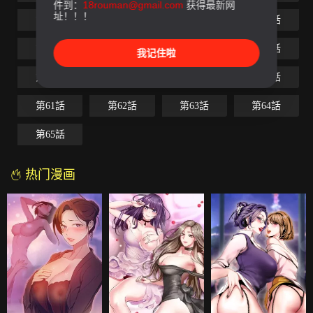
件到：
18rouman@gmail.com
获得最新网
址！！！
第49話
第50話
第51話
第52話
第53話
第54話
第55話
第56話
我记住啦
第57話
第58話
第59話
第60話
第61話
第62話
第63話
第64話
第65話
热门漫画