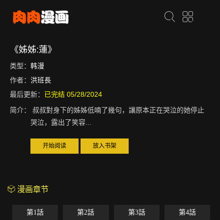
《姊姊:蓮》
类型：
韩漫
作者：
洪班長
最后更新：
已完结 05/28/2024
简介：
叔叔對身下的姊姊低喃了幾句，讓原本正在哭泣的她停止
哭泣，露出了笑容...
开始阅读
放入书架
漫画章节
第1話
第2話
第3話
第4話