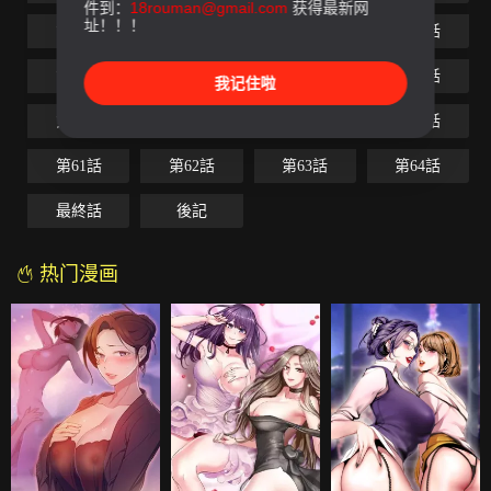
件到：
18rouman@gmail.com
获得最新网
址！！！
第49話
第50話
第51話
第52話
第53話
第54話
第55話
第56話
我记住啦
第57話
第58話
第59話
第60話
第61話
第62話
第63話
第64話
最終話
後記
热门漫画