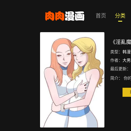
首页
分类
《淫亂
类型：
韩漫
作者：
大男
最后更新：
简介：
你的