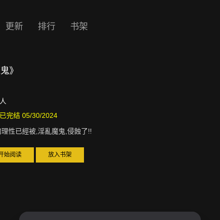
更新
排行
书架
魔鬼》
人
已完结 05/30/2024
理性已經被,淫亂魔鬼,侵蝕了!!
开始阅读
放入书架