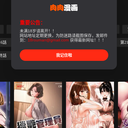
重要公告：
第5話
第6話
第7話
第8話
第9話
未满18岁请离开！！
网站地址定期更换，为防迷路请截图保存，发邮件
到：
18rouman@gmail.com
获得最新网址！！！
16話
第17話
第18話
第19話
第20話
第2
我记住啦
終話