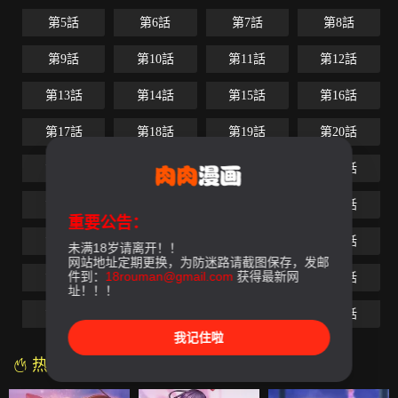
第5話
第6話
第7話
第8話
第9話
第10話
第11話
第12話
第13話
第14話
第15話
第16話
第17話
第18話
第19話
第20話
第21話
第22話
第23話
第24話
第25話
第26話
第27話
第28話
重要公告：
第29話
第30話
第31話
第32話
未满18岁请离开！！
网站地址定期更换，为防迷路请截图保存，发邮
件到：
18rouman@gmail.com
获得最新网
第33話
第34話
第35話
第36話
址！！！
第37話
第38話
第39話
第40話
我记住啦
热门漫画