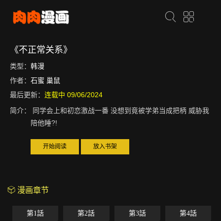
《不正常关系》
类型：
韩漫
作者：
石蜜 巢鼠
最后更新：
连载中 09/06/2024
简介：
同学会上和初恋激战一番 没想到竟被学弟当成把柄 威胁我
陪他睡?!
开始阅读
放入书架
漫画章节
第1話
第2話
第3話
第4話