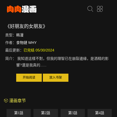
《好朋友的女朋友》
类型：
韩漫
作者：
食物鏈 WHY
最后更新：
已完结 05/30/2024
简介：
我知道這樣不對，但我的理智已在崩裂邊緣，是酒精的影
響?還是我真的......
开始阅读
放入书架
漫画章节
第1話
第2話
第3話
第4話