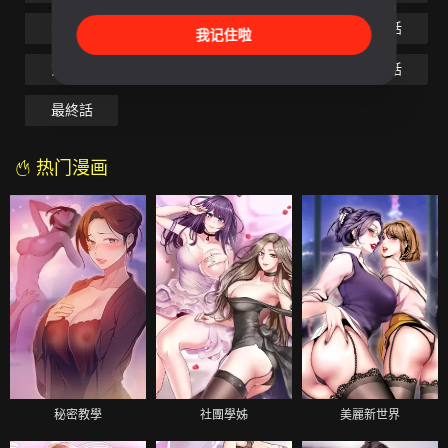
第49話
第50話
第51話
第52話
我记住啦
第53話
第54話
第55話
第56話
最終話
热门漫画
秘密教學
社團學姊
美麗新世界