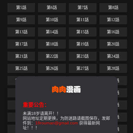
第5話
第6話
第7話
第8話
第9話
第10話
第11話
第12話
第13話
第14話
第15話
第16話
第17話
第18話
第19話
第20話
第21話
第22話
第23話
第24話
第25話
第26話
第27話
第28話
第29話
第30話
第31話
第32話
第33話
第34話
第35話
第36話
重要公告：
第37話
第38話
第39話
第40話
未满18岁请离开！！
第41話
第42話
第43話
第44話
网站地址定期更换，为防迷路请截图保存，发邮
件到：
18rouman@gmail.com
获得最新网
址！！！
第45話
第46話
第47話
第48話