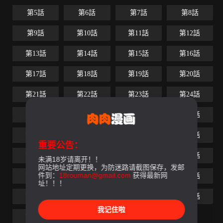
第5話
第6話
第7話
第8話
第9話
第10話
第11話
第12話
第13話
第14話
第15話
第16話
第17話
第18話
第19話
第20話
第21話
第22話
第23話
第24話
第25話
第26話
第27話
第28話
第29話
第30話
第31話
第32話
重要公告：
第33話
第34話
第35話
第36話
未满18岁请离开！！
网站地址定期更换，为防迷路请截图保存，发邮
件到：
18rouman@gmail.com
获得最新网
第37話
第38話
第39話
第40話
址！！！
第41話
第42話
第43話
第44話
我记住啦
第45話
第46話
最終話