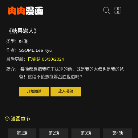
《糖果戀人》
类型：
韩漫
作者：
SSOME Lee Kyu
最后更新：
已完结 05/30/2024
简介：
每晚都想把我吃干抹净的他，既是我的大叔也是我的爸
爸！这段不伦恋能够战胜世俗吗?
开始阅读
放入书架
漫画章节
第1話
第2話
第3話
第4話