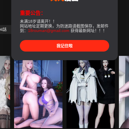
重要公告：
未满18岁请离开！！
网站地址定期更换，为防迷路请截图保存，发邮件
04話
第05話
最終話
到：
18rouman@gmail.com
获得最新网址！！！
我记住啦