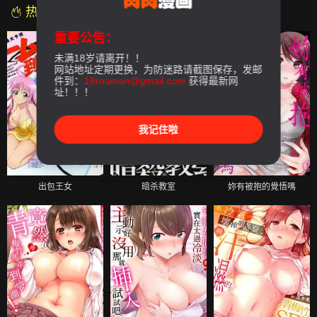
热门漫画
重要公告：
未满18岁请离开！！
网站地址定期更换，为防迷路请截图保存，发邮
件到：
18rouman@gmail.com
获得最新网
址！！！
我记住啦
出包王女
暗杀教室
妳有被抱的覺悟嗎