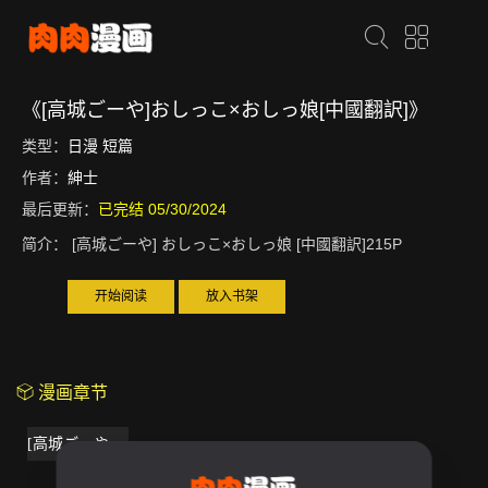
《[高城ごーや]おしっこ×おしっ娘[中國翻訳]》
类型：
日漫
短篇
作者：
紳士
最后更新：
已完结 05/30/2024
简介：
[高城ごーや] おしっこ×おしっ娘 [中國翻訳]215P
开始阅读
放入书架
漫画章节
[高城ごーや]おしっこ×おしっ娘[中國翻訳]