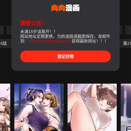
重要公告：
第5話
第6話
第7話
第8話
第9話
未满18岁请离开！！
网站地址定期更换，为防迷路请截图保存，发邮件
到：
18rouman@gmail.com
获得最新网址！！！
16話
第17話
第18話
第19話
第20話
第2
我记住啦