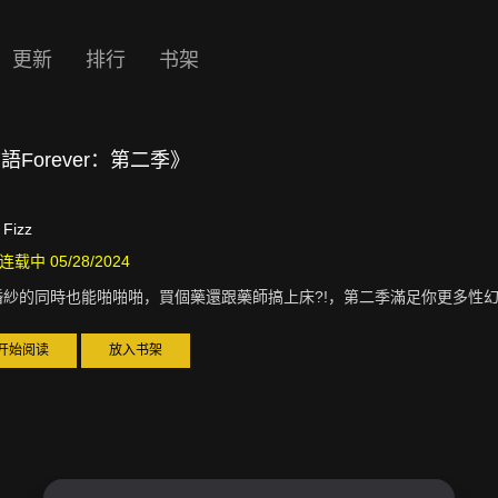
更新
排行
书架
語Forever：第二季》
Fizz
连载中 05/28/2024
婚紗的同時也能啪啪啪，買個藥還跟藥師搞上床?!，第二季滿足你更多性
开始阅读
放入书架