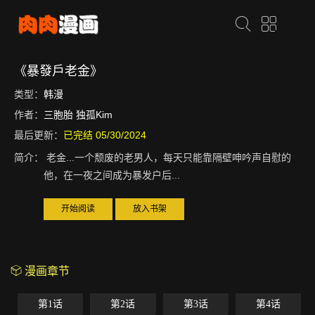
《暴發戶老金》
类型：
韩漫
作者：
三胞胎 独孤Kim
最后更新：
已完结 05/30/2024
简介：
老金...一个颓废的老男人，每天只能靠隔壁呻吟声自慰的
他，在一夜之间成为暴发户后...
开始阅读
放入书架
漫画章节
第1话
第2话
第3话
第4话