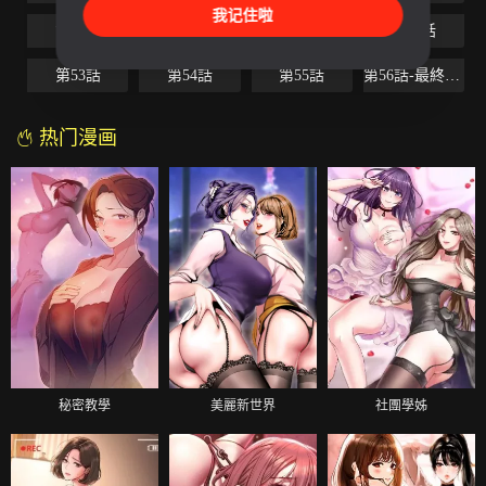
我记住啦
第49話
第50話
第51話
第52話
第53話
第54話
第55話
第56話-最終話（完结）
热门漫画
秘密教學
美麗新世界
社團學姊