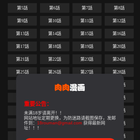
第5話
第6話
第7話
第8話
第9話
第10話
第11話
第12話
第13話
第14話
第15話
第16話
第17話
第18話
第19話
第20話
第21話
第22話
第23話
第24話
第25話
第26話
第27話
第28話
第29話
第30話
第31話
第32話
第33話
第34話
第35話
第36話
重要公告：
第37話
第38話
第39話
第40話
未满18岁请离开！！
网站地址定期更换，为防迷路请截图保存，发邮
件到：
18rouman@gmail.com
获得最新网
第41話
第42話
第43話
第44話
址！！！
第45話
第46話
第47話
第48話