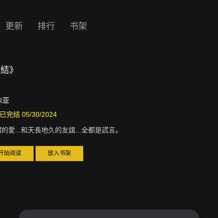
更新
排行
书架
情結》
朱亚
已完结 05/30/2024
的愛...和天長地久的友誼...全都是謊言。
开始阅读
放入书架