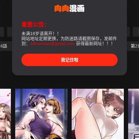
重要公告：
第5話
第6話
第7話
第8話
第9話
未满18岁请离开！！
网站地址定期更换，为防迷路请截图保存，发邮件
到：
18rouman@gmail.com
获得最新网址！！！
16話
第17話
第18話
第19話
第20話
第2
我记住啦