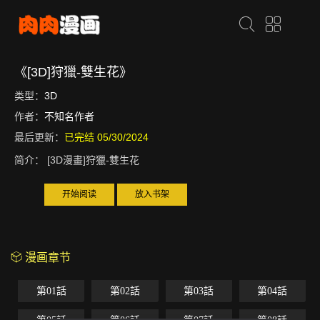
《[3D]狩獵-雙生花》
类型：
3D
作者：
不知名作者
最后更新：
已完结 05/30/2024
简介：
[3D漫畫]狩獵-雙生花
开始阅读
放入书架
漫画章节
第01話
第02話
第03話
第04話