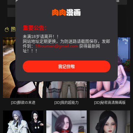
第05話
第06話
第07話
第08話
第09話
第10話
第11話-最終話
重要公告：
热门漫画
未满18岁请离开！！
网站地址定期更换，为防迷路请截图保存，发邮
件到：
18rouman@gmail.com
获得最新网
址！！！
我记住啦
[3D]獸欲の末途
[3D]我的超能力
[3D]秘密高清無碼版