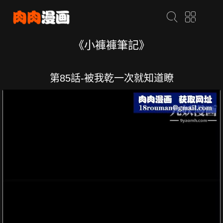
《小褲褲筆記》
第85話-被我乾一次就知道瞭