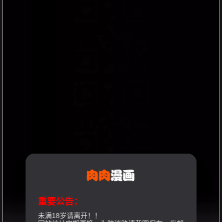
重要公告：
未满18岁请离开！！